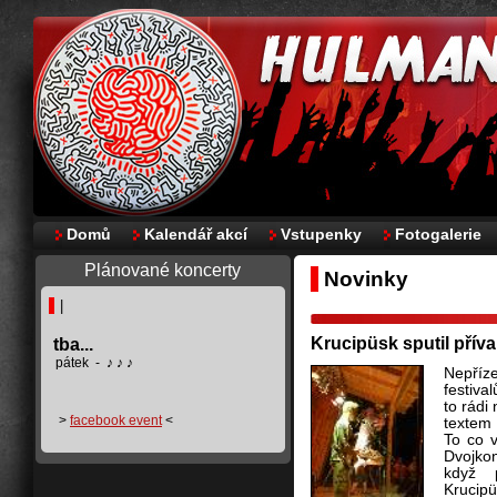
Domů
Kalendář akcí
Vstupenky
Fotogalerie
Plánované koncerty
Novinky
|
Krucipüsk sputil přív
tba...
pátek - ♪ ♪ ♪
Nepříz
festiva
to rádi
>
facebook event
<
textem
To co v
Dvojkon
když 
Krucipü