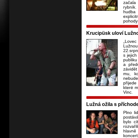
začala 
rybník.
hudba 
explici
pohody 
Krucipüsk uloví Lužn
„Lovec
Lužnou
22.srpn
s jejic
publiku
a před
závidě
mu, k
nebude
přijed
které 
Vinc.
Lužná ožila s příchod
Plno li
postáv
bylo cí
rozvaři
hlavně
koncer