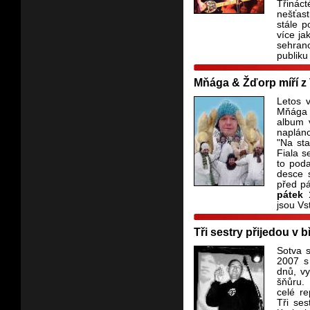
Třinác
nešťas
stále p
více ja
sehran
publiku
Mňága & Žďorp míří z
Letos 
Mňága 
album 
napláno
"Na sta
Fiala s
to pod
desce s
před pá
pátek 
jsou Vs
Tři sestry přijedou v 
Sotva s
2007 s
dnů, vy
šňůru.
celé r
Tři ses