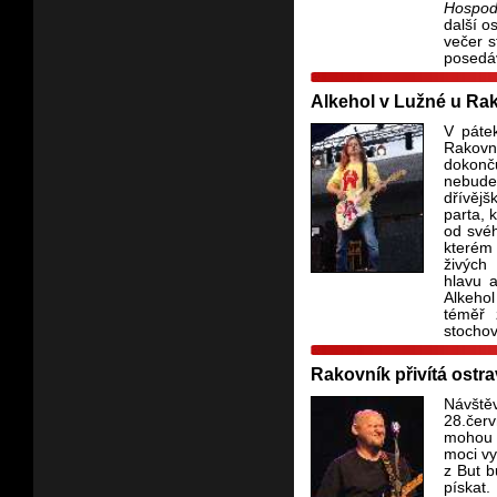
Hospod
další o
večer s
posedáv
Alkehol v Lužné u Ra
V páte
Rakovn
dokonč
nebude
dřívějš
parta, 
od svéh
kterém 
živých 
hlavu 
Alkehol
téměř 
stochov
Rakovník přivítá ostr
Návště
28.čer
mohou t
moci vy
z But b
pískat.