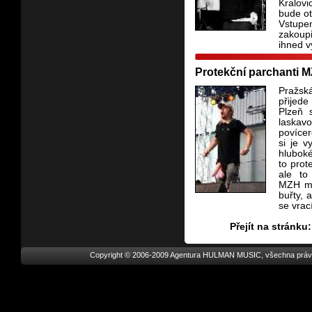
Kralov
bude ot
Vstupe
zakoupi
ihned v
Protekční parchanti 
Pražská
přijede
Plzeň 
laskavo
povícer
si je v
hlubok
to prot
ale to
MZH ma
buřty, 
se vrací
Přejít na stránk
Copyright © 2006-2009 Agentura HULMAN MUSIC, všechna práv