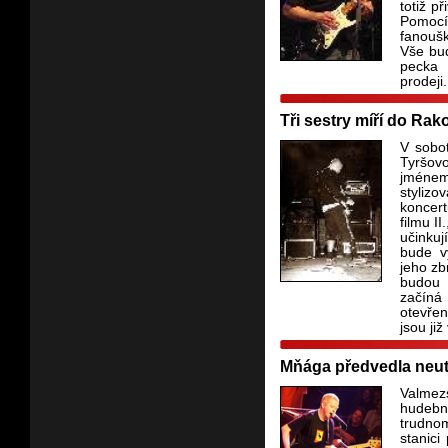
totiž p
Pomocí
fanouš
Vše bud
pecka 
prodeji.
Tři sestry míří do Rak
V sobo
Tyršov
jménem
styliz
koncert
filmu I
učinkuj
bude v
jeho zb
budou 
začíná
otevře
jsou již
Mňága předvedla neutu
Valmez
hudební
trudno
stanici