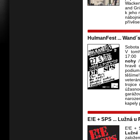
Wacken
and Gri
k jeho 
nábojn
přívěse
HulmanFest ... Wand´s
Sobot
V tomh
17:0
nohy
hravě 
podium
těším
veterán
trojic
úžasnou
garáž
narozen
kapely 
E!E + SPS ... Lužná u
E!E + 
Lužné
založen