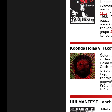
koncert
vyloven
nikoh
SPS
hr
1988.
pauze, 
nové kl
žhavé
grupa
koncert
Koonda Holaa v Rako
Čeká n
v den 
Holaa v
Čech m
je spja
Pop, T
zahraj
poprvé
Krůta, 
F.P.B. 
HULMANFEST ...aneb 
"Mlato