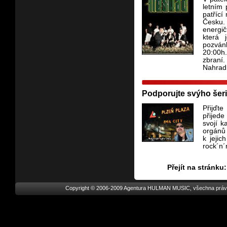
letním
patřící
Česku.
energi
která 
pozvánk
20:00h.
zbraní
Nahradn
Podporujte svýho šeri
Přijďt
přijede
svojí 
orgánů 
k jejic
rock´n´
Přejít na strán
Copyright © 2006-2009 Agentura HULMAN MUSIC, všechna práv