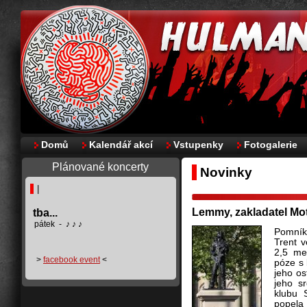
Domů
Kalendář akcí
Vstupenky
Fotogalerie
Plánované koncerty
Novinky
|
Lemmy, zakladatel Mo
tba...
pátek - ♪ ♪ ♪
Pomník
Trent
v
2,5 me
>
facebook event
<
póze s 
jeho os
jeho sr
klubu S
popela 