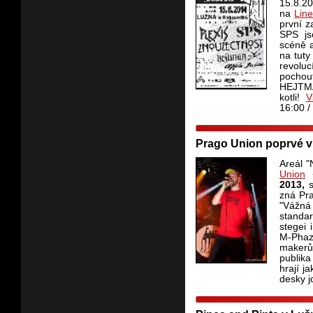
15.8.2
na
Lin
první 
SPS js
scéně a
na tuty
revoluc
pocho
HEJTMA
kotli!
V
16:00 
Prago Union poprvé v
Areál "
Union
+
2013,
zná Pra
"Vážn
standar
stegei 
M-Phaz
makerů
publik
hrají j
desky j