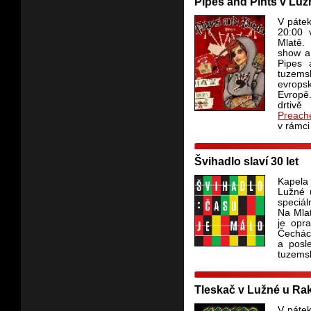
Pipes and Pints v Lu
V páte
20:00 
Mlatě. 
show a 
Pipes 
tuzems
evropsk
Evropě
drtiv
Preach
v rámci
Švihadlo slaví 30 let
Kapel
Lužné 
speciá
Na Mlat
je opr
Čechách
a posl
tuzemsk
Tleskač v Lužné u Ra
V páte