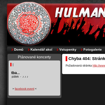
Domů
Kalendář akcí
Vstupenky
Fotogalerie
Plánované koncerty
Chyba 404: Strán
|
Požadovaná stránka
http://ww
tba...
pátek - ♪ ♪ ♪
>
facebook event
<