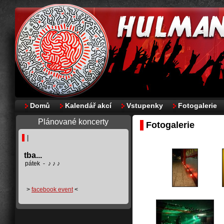
Domů
Kalendář akcí
Vstupenky
Fotogalerie
Plánované koncerty
Fotogalerie
|
tba...
pátek - ♪ ♪ ♪
>
facebook event
<